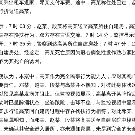
某乘出租车返家，邓某支付车费。途中，高某称住处已过，
行折返送高某。
示，7 时 03 分，赵某、段某将高某送至高某所住自建房，
某存在搀扶行为，双方存在言语交流。7 时 14 分，监控显
。7 时 35 分，警察到达高某所住自建房处；7 时 47 分，1
自建房处。经鉴定，高某死亡原因为冠心病急性发作致心源
酒为其死亡的诱因。
院认为，本案中，高某作为完全民事行为能力人，应对其死
要责任。邓某、赵某、段某与高某并不熟知，对彼此身体状
以预见高某发病并阻止。但监控视频显示，高某离开某牌馆
动时已呈醉酒状态，坐姿踉跄，击球不稳，与监控视频中显
某步行送高某回自建房过程中存在搀扶行为相符，对此邓某
某应属明知，而邓某、赵某、段某将高某送至自建房院中楼
，未确认其安全进入居所，亦未通知家属，未尽到完全的安