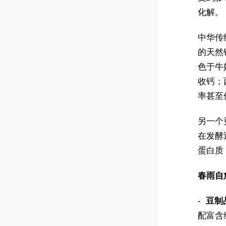
化解。 [
中华传
的天然
色于牛
收钙；
率甚至
另一个
在发酵
蛋白质
春雨自
-
豆制
配富含