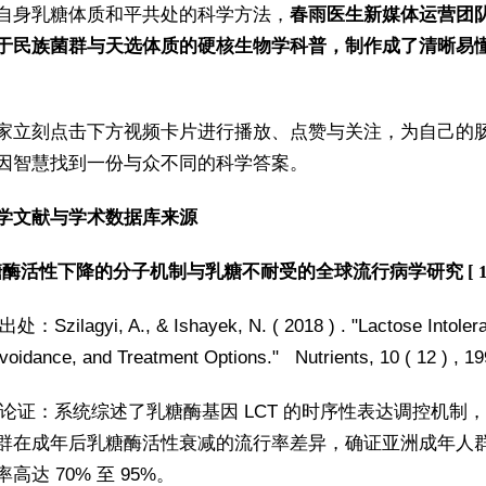
自身乳糖体质和平共处的科学方法，
春雨医生新媒体运营团
于民族菌群与天选体质的硬核生物学科普，制作成了清晰易
家立刻点击下方视频卡片进行播放、点赞与关注，为自己的
因智慧找到一份与众不同的科学答案。
学文献与学术数据库来源
酶活性下降的分子机制与乳糖不耐受的全球流行病学研究 [ 1
：Szilagyi, A., & Ishayek, N. ( 2018 ) . "Lactose Intoler
voidance, and Treatment Options." Nutrients, 10 ( 12 ) , 19
学论证：系统综述了乳糖酶基因 LCT 的时序性表达调控机制
群在成年后乳糖酶活性衰减的流行率差异，确证亚洲成年人
高达 70% 至 95%。