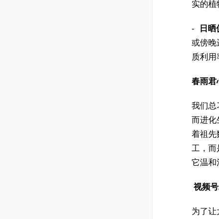
实的植
-
日晒
或傍晚
质利用
春雨君
我们总习
而进化
着祖先
工，而
它温和
️ 视
为了让