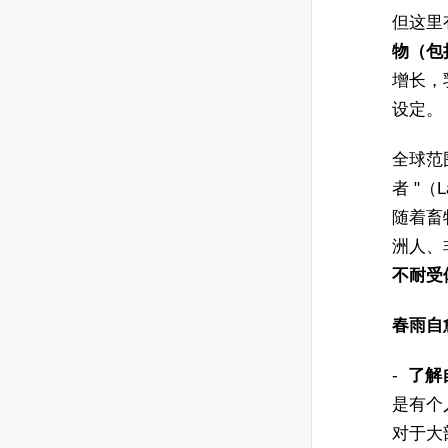
但这里
物（包
增长，
设定。
全球范
者 "（
随着畜
洲人、
不耐受
春雨自
-
了解
是有个
对于大