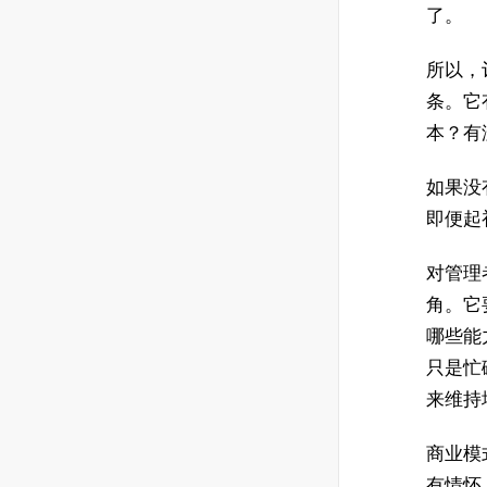
了。
所以，
条。它
本？有
如果没
即便起
对管理
角。它
哪些能
只是忙
来维持
商业模
有情怀