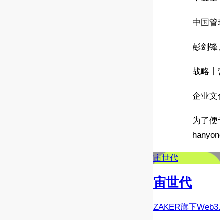
中国管
彭剑锋
战略丨
企业文
为了便
hanyo
宙世代
宙世代
ZAKER旗下Web