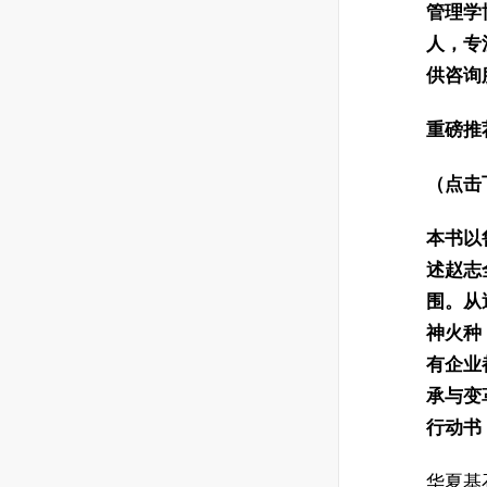
管理学
人，专
供咨询
重磅推
（点击
本书以
述赵志
围。从
神火种
有企业
承与变
行动书
华夏基