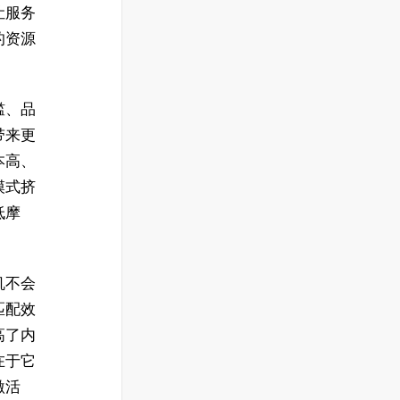
让服务
的资源
槛、品
带来更
本高、
模式挤
低摩
机不会
匹配效
高了内
在于它
激活