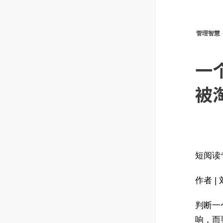
管理智慧
一
被
短阅读专
作者 |
判断一
响，而