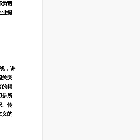
部负责
企业提
辅线，讲
闯关突
者的精
却是所
织、传
主义的
。