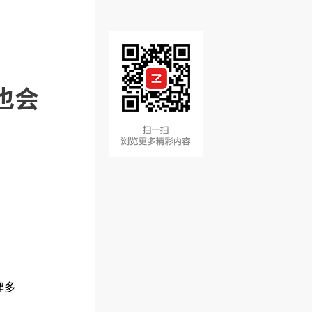
也会
牌多