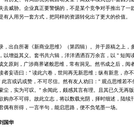
失去威胁。企业真正要警惕的，不是某个竞争对手推出了一
是有人用另一套方式，把同样的资源转化出了更大的价值。
录，出自所著《新商业思维》（第四辑）。并于原稿之上，
，以增益其义。套书共六辑，洋洋洒洒百万余言，以 " 短阅
 为成文原则，广涉商界诸般思维，常有洞见。然书成之后，阅
读者妄语曰：" 读此六卷，世间再无新思维；纵有新意，亦
" 此言或讥或赞，不可尽信。然有友人劝曰：" 观点思维若不
蒙尘，实为可叹。" 余闻此，颇感其言有理。且其已久无再
欲购亦不可得。故此立志，将以数载光阴，择时细述，陆续
君偶有所得，一言半句，能启思路，便不负笔墨一场。
刘国华