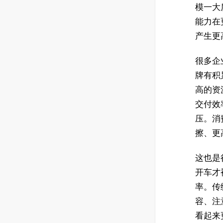
模一大
能力在
产生更
很多企
牌有积
高的资
交付效
压。消
擦、更
这也是
开车才
率。传
容、注
看起来