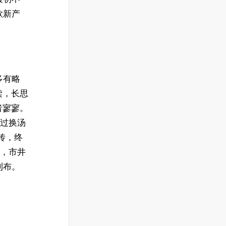
款新产
多有略
读，长思
者寥寥。
不过换汤
传，终
版，市井
刊布。