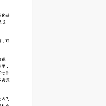
转化链
易成
有，它
略视
程里，
织动作
多资源
会因为
最初不