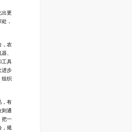
化出更
深处，
力，农
机器、
和工具
次进步
、组织
品，有
业则通
，把一
验，规