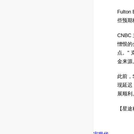
Fulto
些预期
CNB
憎恨的
点。"
金来源
此前，S
现延迟
展顺利
【星途科