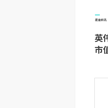
星途科讯
英
市