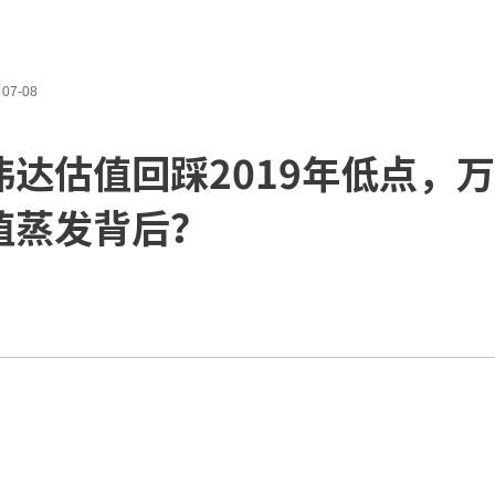
07-08
伟达估值回踩2019年低点，
值蒸发背后？