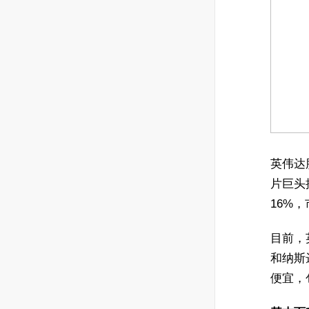
英伟达
片巨头
16%
目前，英
和纳斯达
便宜，