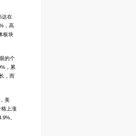
伟达在
7%，高
体板块
亮眼的个
9%，累
长，而
域，美
价格上涨
.9%。