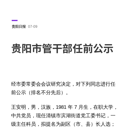
贵阳日报
07-09
贵阳市管干部任前公示
经市委常委会会议研究决定，对下列同志进行任
前公示（排名不分先后）。
王安明，男，汉族，1981 年 7 月生，在职大学，
中共党员，现任清镇市滨湖街道党工委书记，一
级主任科员，拟提名为副区（市、县）长人选；