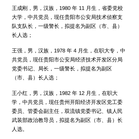
王成刚，男，汉族，1980 年 11 月生，省委党校
大学，中共党员，现任贵阳市公安局技术侦察支
队支队长，一级警长，拟提名为副区（市、县）
长人选；
王强，男，汉族，1978 年 4 月生，在职大专，中
共党员，现任贵阳市公安局经济技术开发区分局
党委书记、局长，一级警长，拟提名为副区
（市、县）长人选；
王小红，男，汉族，1982 年 12 月生，在职大
学，中共党员，现任贵州开阳经济开发区党工委
委员、管委会副主任，双流镇党委书记、镇人民
武装部政治教导员，拟提名为副区（市、县）长
人选。