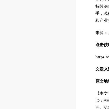
持续深
手，践
和产业
来源：
点击获取
https:/
文章来
原文地
【本文
ID：
究。免