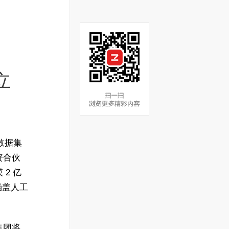
立
大数据集
资合伙
2 亿
涵盖人工
集团将