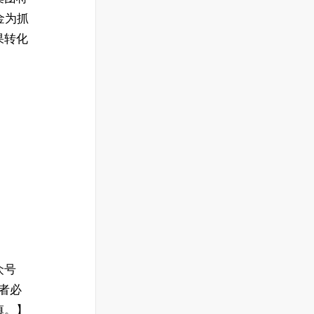
金为抓
果转化
众号
违者必
慎。】