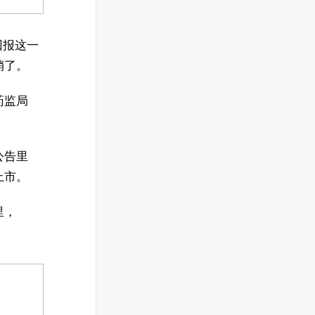
回报这一
销了。
药监局
公告里
上市。
里，