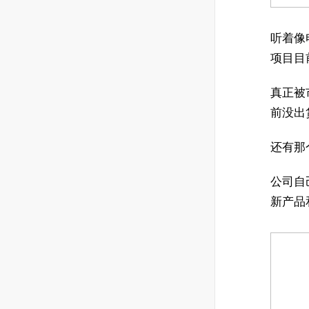
听着像
项目目
真正被
前没出
还有那
公司自
新产品