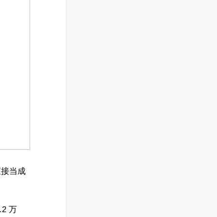
直接当成
2 万