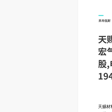
呆布侃财
天
宏
股
19
天赐材