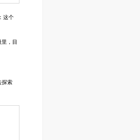
：这个
级里，目
去探索