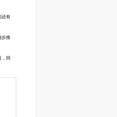
间还有
稳步推
道，同