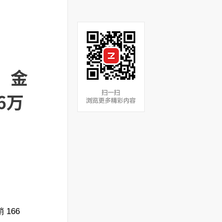
、金
6万
166