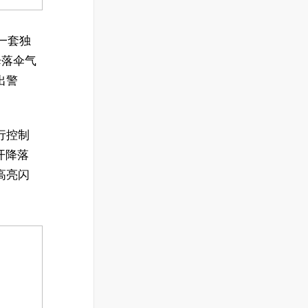
有一套独
降落伞气
出警
行控制
开降落
高亮闪