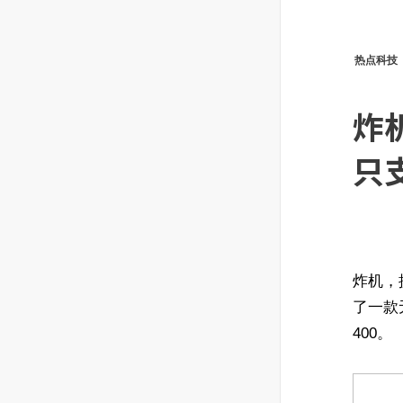
热点科技
炸
只
炸机，
了一款无
400。