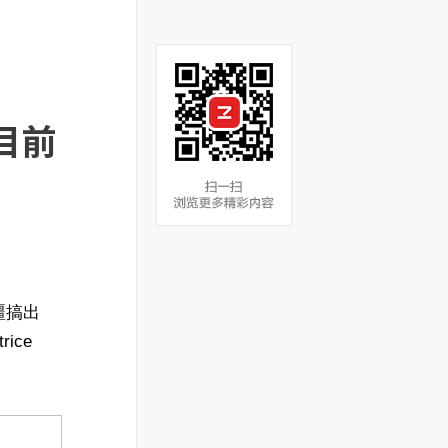
目前
疆搞出
ice