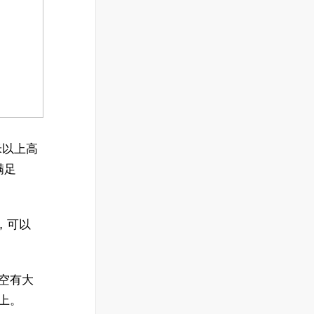
米以上高
满足
5，可以
上空有大
机上。