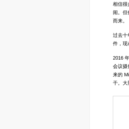
相信很
闹。但
而来。
过去十
件，现
2016
会议摄
来的 M
干。大