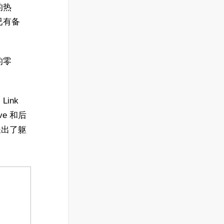
的热
已有备
的零
ink
e 和后
长出了躯