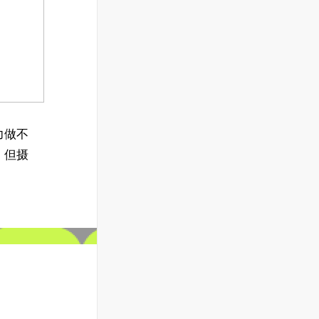
力做不
，但摄