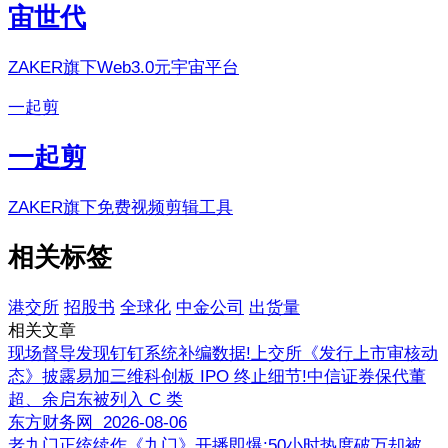
宙世代
ZAKER旗下Web3.0元宇宙平台
一起剪
一起剪
ZAKER旗下免费视频剪辑工具
相关标签
港交所
招股书
全球化
中金公司
出货量
相关文章
现场督导发现钉钉系统补编数据!上交所《发行上市审核动
态》披露易加三维科创板 IPO 终止细节!中信证券保代董
超、余启东被列入 C 类
东方财务网 2026-08-06
老九门正统续作《九门》开播即爆:50小时热度破万却被