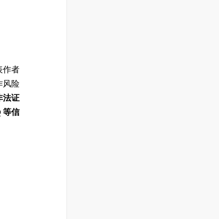
表作者
作风险
非法证
 等信