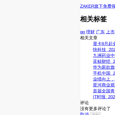
ZAKER旗下免费
相关标签
qq
理财
广东
上市
相关文章
显卡8月起全
快科技 2026
九洲药业中
蓝鲸财经 20
华为新款旗舰
手机中国 20
业绩向上，
星河商业观察 
首届全国青
IT时报 2026
评论
没有更多评论了
取消
发布