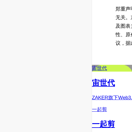
郑重声
无关。
及图表
性、原
议，据
宙世代
宙世代
ZAKER旗下Web
一起剪
一起剪