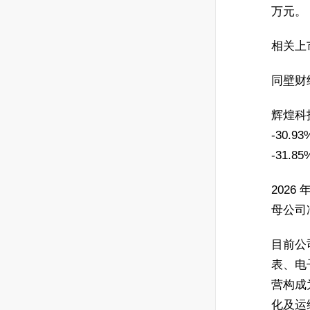
万元。
相关上市
同壁财
辉煌科技
-30.
-31.
2026
母公司净
目前公
表、电
营构成为
化及运维