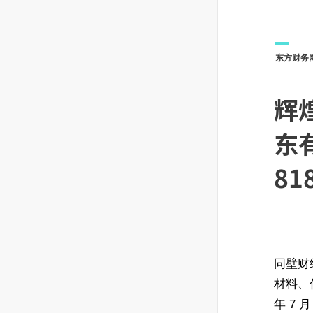
东方财务
辉煌
东
81
同壁财
材料、
年 7 