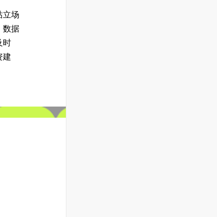
站立场
、数据
及时
资建