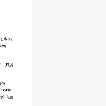
增长率为
率为
6%，归属
器仪
年报主
合运维信息