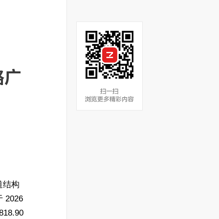
路广
道结构
026
8.90