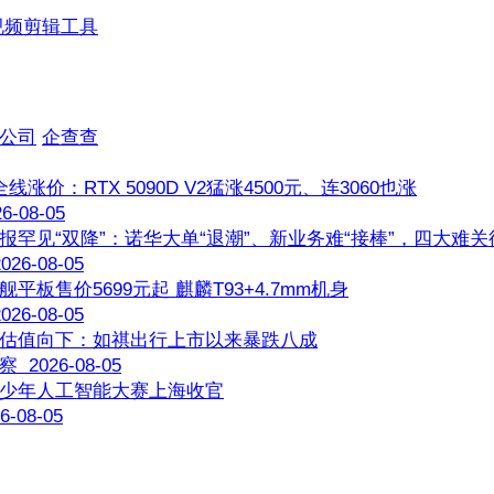
视频剪辑工具
公司
企查查
线涨价：RTX 5090D V2猛涨4500元、连3060也涨
-08-05
报罕见“双降”：诺华大单“退潮”、新业务难“接棒”，四大难关
26-08-05
平板售价5699元起 麒麟T93+4.7mm机身
26-08-05
估值向下：如祺出行上市以来暴跌八成
2026-08-05
少年人工智能大赛上海收官
-08-05