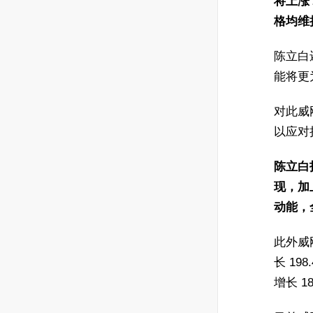
将上涨 
格均维
陈立白还
能将更
对此威
以应对
陈立白
现，加
动能，
此外威刚
长 19
增长 1