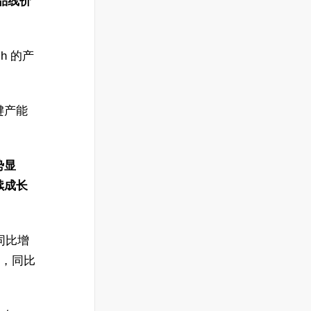
产品线价
h 的产
键产能
势显
续成长
，同比增
币，同比