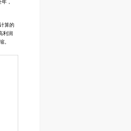
全年，
缘计算的
高利润
压缩。