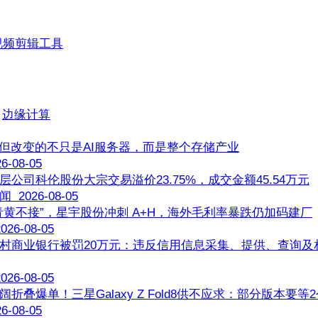
视频剪辑工具
边缘计算
，但改变的不只是AI服务器，而是整个存储产业
-08-05
层公司科伦股份大宗交易溢价23.75%，成交金额45.54万元
2026-08-05
青黄不接”，星宇股份冲刺 A+H，海外毛利率暴跌仍加码建厂
26-08-05
村商业银行被罚20万元：违反信用信息采集、提供、查询及
26-08-05
折叠爆单！三星Galaxy Z Fold8供不应求：部分版本要等
-08-05