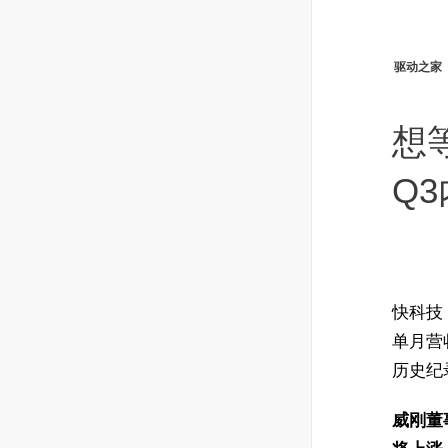
驱动之家
想
Q
快科技
单月营收
历史纪
威刚董