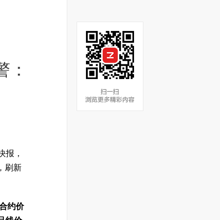
警：
收快报，
%，刷新
 合约价