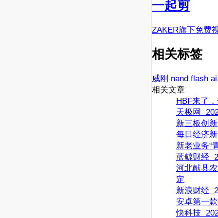
一起剪
ZAKER旗下免费
相关标签
威刚
nand
flash
ai
相关文章
HBF来了
天极网 2026
新三板创新
每日经济新闻 
新老业务“
蓝鲸财经 20
河北献县农
定
新浪财经 20
安卓第一款阔
快科技 2026