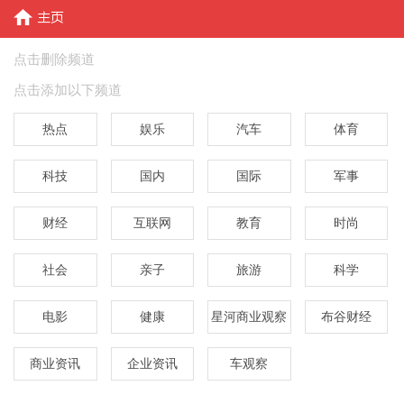
点击删除频道
点击添加以下频道
热点
娱乐
汽车
体育
科技
国内
国际
军事
财经
互联网
教育
时尚
社会
亲子
旅游
科学
电影
健康
星河商业观察
布谷财经
商业资讯
企业资讯
车观察