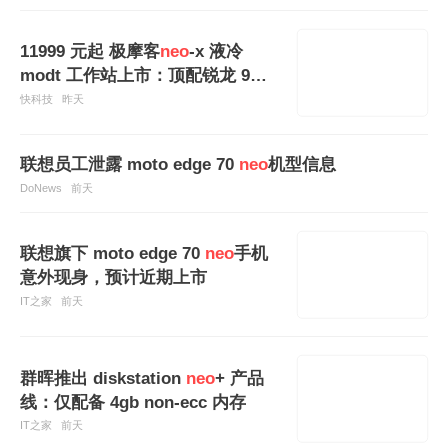
11999 元起 极摩客
neo
-x 液冷
modt 工作站上市：顶配锐龙 9
955hx3d
快科技
昨天
联想员工泄露 moto edge 70
neo
机型信息
DoNews
前天
联想旗下 moto edge 70
neo
手机
意外现身，预计近期上市
IT之家
前天
群晖推出 diskstation
neo
+ 产品
线：仅配备 4gb non-ecc 内存
IT之家
前天