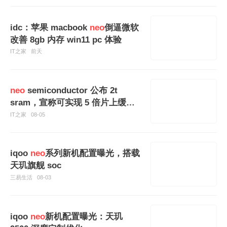
idc：苹果 macbook
neo
倒逼微软
改善 8gb 内存 win11 pc 体验
IT之家
前天
neo
semiconductor 公布 2t
sram，宣称可实现 5 倍片上缓存
容量
IT之家
08-05
iqoo
neo
系列新机配置曝光，搭载
天玑旗舰 soc
三易生活
08-03
iqoo
neo
新机配置曝光：天玑