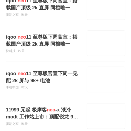
iqoo
neo
11 至尊版下周官宣：搭
载国产顶级 2k 直屏 同档唯一
驱动之家
昨天
iqoo
neo
11 至尊版下周官宣：搭
载国产顶级 2k 直屏 同档唯一
快科技
昨天
iqoo
neo
11 至尊版官宣下周一见
配 2k 屏与 9k+ 电池
手机中国
昨天
11999 元起 极摩客
neo
-x 液冷
modt 工作站上市：顶配锐龙 9
955hx3d
驱动之家
昨天