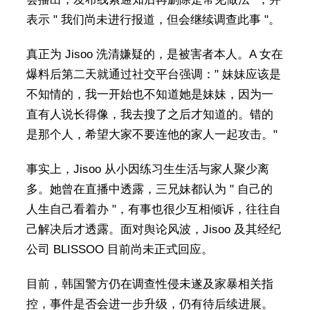
表示 " 我们尚未进行报道，但会继续调查此事 "。
真正为 Jisoo 洗清嫌疑的，是被害者本人。A 女在
爆料后第二天就通过社交平台强调：" 妹妹应该是
不知情的，我一开始也不知道她是妹妹，因为一
直有人说长得像，我去搜了之后才知道的。错的
是那个人，希望大家不要连他的家人一起攻击。"
事实上，Jisoo 从小因练习生生活与家人聚少离
多。她曾在直播中透露，三兄妹都认为 " 自己的
人生自己看着办 "，有事也很少互相倾诉，往往自
己解决后才透露。面对舆论风波，Jisoo 及其经纪
公司 BLISSOO 目前尚未正式回应。
目前，韩国警方仍在调查性侵未遂及家暴相关指
控，事件是否会进一步升级，仍有待后续进展。