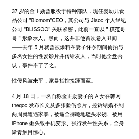
37 岁的金正勋曾服役于特种部队，现任婴幼儿食
品公司 "Biomom"CEO，其公司与 Jisoo 个人经纪
公司 "BLISSOO" 关联紧密，此前一直以 " 模范哥
哥 " 形象示人。然而，这并非他首次卷入丑闻
——去年 5 月就曾被爆料在妻子怀孕期间偷拍与
多名女性的性爱影片并传给友人，当时他全盘否
认，事件不了了之。
性侵风波未平，家暴指控接踵而至。
4 月 18 日，一名自称金正勋妻子的 A 女在韩网
theqoo 发布长文及多张验伤照片，控诉结婚不到
两周就遭遇家暴，被逼全裸跪地磕头求饶、被用
iPhone 砸头致手机变形、强行发生性关系，全身
淤青触目惊心。