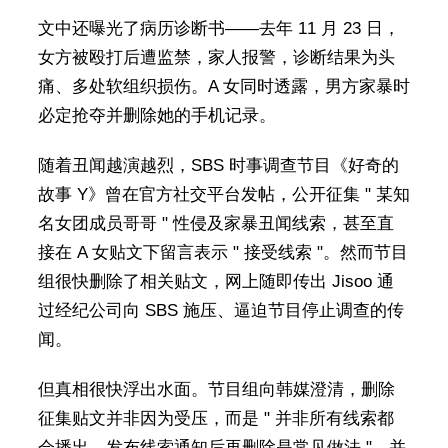
文中还曝光了病历诊断书——去年 11 月 23 日，
女方被殴打后遭监禁，家人报警，诊断结果为头
痛、多处软组织损伤。A 女同时透露，男方家暴时
必定抢夺并删除她的手机记录。
随着丑闻越演越烈，SBS 时事调查节目《好奇的
故事 Y》曾在官方社交平台发帖，公开征集 " 某知
名女团成员哥哥 " 性侵及家暴丑闻线索，甚至直
接在 A 女贴文下留言表示 " 接受线索 "。然而节目
组很快删除了相关贴文，网上随即传出 Jisoo 通
过经纪公司向 SBS 施压、逼迫节目停止调查的传
闻。
但真相很快浮出水面。节目组向韩媒澄清，删除
征集贴文并非因为受压，而是 " 并非所有线索都
会播出，发布线索通知后再删除是常见做法 "，并