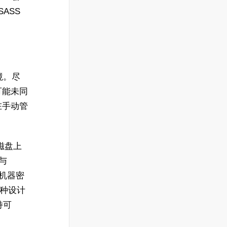
ASS
境。尽
可能未同
但在手动管
然磁盘上
与
 机器密
这种设计
持可