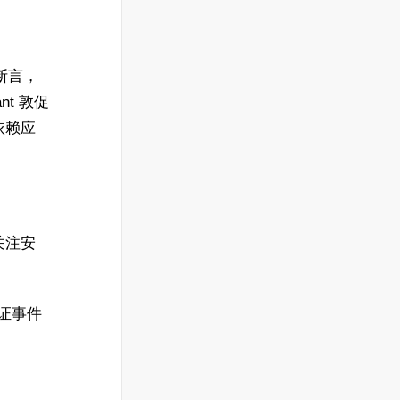
断言，
nt 敦促
依赖应
，关注安
认证事件