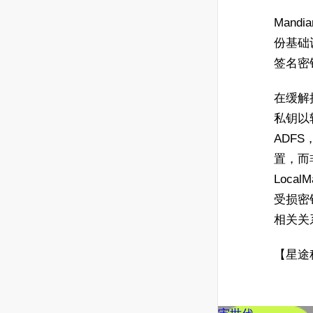
Mand
份基础
签名密
在缓解
私钥以
ADFS
置，而
Loca
受损密
相关关
【星途