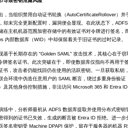
节导致密钥泄露风险
，当组织禁用自动证书轮换（AutoCertificateRollover）
，却未完全更新配置时，漏洞便会显现。在此状态下，ADFS
储在主机机器范围加密存储中的有效证书对令牌进行签名，
dows 内部数据库（WID）中却保留着关于旧证书的过时记录。
基于长期存在的 "Golden SAML" 攻击技术，其核心在于窃
S 令牌签名证书。此次突破在于，即使数据库仅指向不再用于签
" 证书，攻击者仍能找回仍在使用的活跃密钥。一旦获取私钥
联合环境中伪造任意用户的 SAML 断言，绕过多重身份验证
）及其他身份控制措施，非法访问 Microsoft 365 和 Entra I
演练中，分析师最初从 ADFS 数据库提取并使用分布式密钥
密得到的证书已失效，生成的断言被 Entra ID 拒绝。进一
签名密钥受 Machine DPAPI 保护，留存于服务器的机器 R