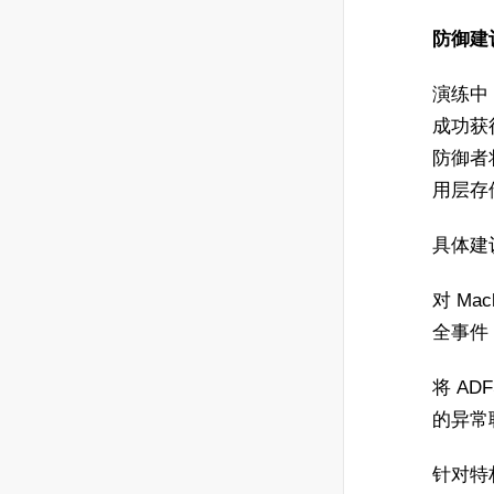
防御建
演练中
成功获得
防御者
用层存
具体建
对 Ma
全事件 
将 AD
的异常
针对特