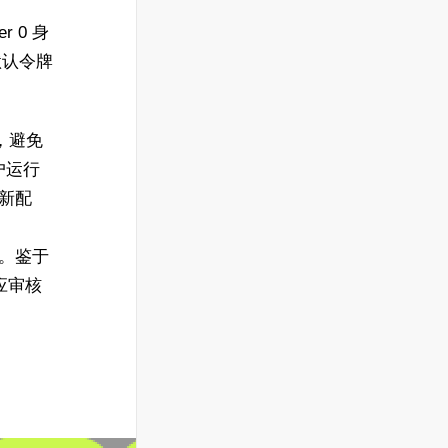
 0 身
默认令牌
，避免
户运行
更新配
5。鉴于
应审核