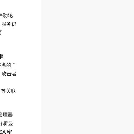
并手动轮
 服务仍
而
取
名的 "
，攻击者
D 等关联
管理器
步分析显
SA 密