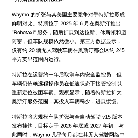
Waymo 的扩张与其美国主要竞争对手特斯拉形成
鲜明对比。特斯拉于 2025 年 6 月在奥斯汀推出
"Robotaxi" 服务，随后扩展到达拉斯、休斯顿和迈
阿密，但车队规模依然微小。第三方数据显示，
仅有约 20 辆无人驾驶车辆在奥斯汀都会区约 245
平方英里范围内运行。
特斯拉在运营约一年后取消车内安全监控员，但
车辆仍依赖远程操作员在低速状态下接管控制以
重新定位被困车辆。观察显示，随着特斯拉扩大
奥斯汀服务范围，其投入车辆稀少，进展缓慢。
特斯拉将大规模车队扩张与全自动驾驶 v15 版本
发布挂钩，目标定于 2026 年底或 2027 年初。与
此同时，Waymo 几乎每月都在其无人驾驶网络中