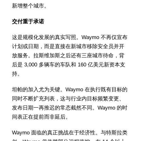
新增整个城市。
交付重于承诺
这是规模化发展的真实写照。Waymo 不再仅宣布
计划或日期，而是直接在新城市移除安全员并开
放服务。拉斯维加斯之后还有三座城市待命，背
后是 3,000 多辆车的车队和 160 亿美元新资本支
持。
坦帕的加入尤为关键。Waymo 在执行既有目标的
同时不断扩充列表，这与行业内目标频繁变更、
发布日期一再推迟的常态截然不同。Waymo 的时
间表正在提前而非延后。
Waymo 面临的真正挑战在于经济性。与特斯拉类