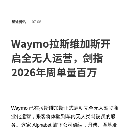
星途科讯
07-08
Waymo拉斯维加斯开
启全无人运营，剑指
2026年周单量百万
Waymo 已在拉斯维加斯正式启动完全无人驾驶商
业化运营，乘客将体验到车内无人类驾驶员的服
务。这家 Alphabet 旗下公司确认，丹佛、圣地亚