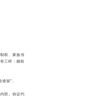
控制权、家族传
要有三样：婚前
给谁留”。
姻内部。协议约