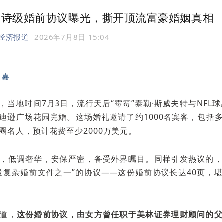
史诗级婚前协议曝光，撕开顶流富豪婚姻真相
纪经济报道
2026年7月8日 15:04
肖嘉
，当地时间7月3日，流行天后“霉霉”泰勒·斯威夫特与NFL球
迪逊广场花园完婚。这场婚礼邀请了约1000名宾客，包括
圈名人，预计花费至少2000万美元。
，低调奢华，安保严密，备受外界瞩目。同样引发热议的
最复杂婚前文件之一”的协议——这份婚前协议长达40页，
道，
这份婚前协议，由女方曾任职于美林证券理财顾问的