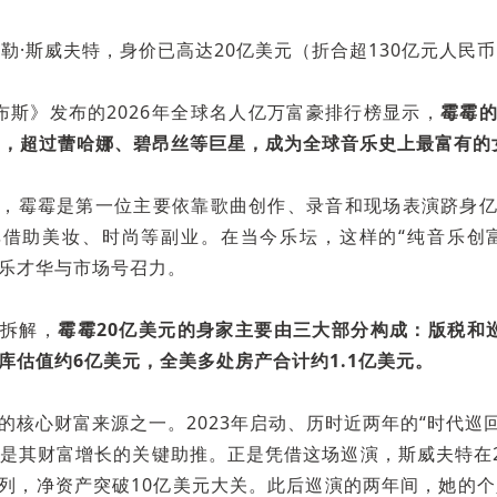
泰勒·斯威夫特，身价已高达20亿美元（折合超130亿元人民
布斯》发布的2026年全球名人亿万富豪排行榜显示，
霉霉
元，超过蕾哈娜、碧昂丝等巨星，成为全球音乐史上最富有的
，霉霉是第一位主要依靠歌曲创作、录音和现场表演跻身
借助美妆、时尚等副业。在当今乐坛，这样的“纯音乐创
乐才华与市场号召力。
拆解，
霉霉20亿美元的身家主要由三大部分构成：版税和
库估值约6亿美元，全美多处房产合计约1.1亿美元。
的核心财富来源之一。2023年启动、历时近两年的“时代巡回演唱
ur)，是其财富增长的关键助推。正是凭借这场巡演，斯威夫特在
列，净资产突破10亿美元大关。此后巡演的两年间，她的个