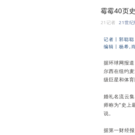
霉霉40页
21记者
21世
记者丨
郭聪聪
编辑丨杨希,
据环球网报道
尔西在纽约麦
级巨星和体育
婚礼名流云集
师称为“史上
说。
据第一财经报