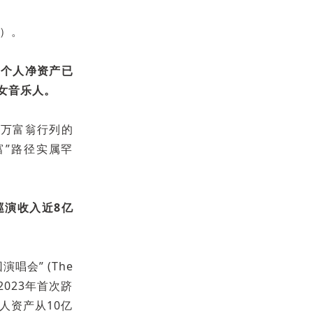
币）。
的个人净资产已
女音乐人。
亿万富翁行列的
富”路径实属罕
巡演收入近8亿
会” (The
2023年首次跻
人资产从10亿