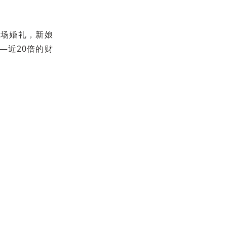
这场婚礼，新娘
—近20倍的财