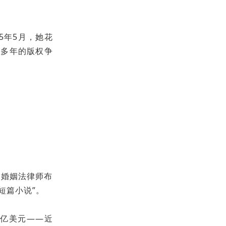
5年5月，她花
持续多年的版权争
约婚姻法律师布
短篇小说”。
0亿美元——近