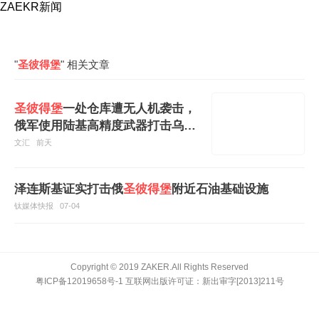
ZAEKR新闻
"
圣彼得堡
" 相关文章
圣彼得堡
一处仓库遭无人机袭击，
俄军使用陆基高精度武器打击乌克
兰
文汇
前天
泽连斯基证实打击俄
圣彼得堡
附近石油基础设施
钛媒体快报
07-04
Copyright © 2019 ZAKER.All Rights Reserved
粤ICP备12019658号-1
互联网出版许可证：
新出审字[2013]211号