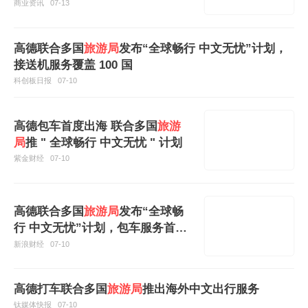
商业资讯
07-13
高德联合多国
旅游局
发布“全球畅行 中文无忧”计划，
接送机服务覆盖 100 国
科创板日报
07-10
高德包车首度出海 联合多国
旅游
局
推 " 全球畅行 中文无忧 " 计划
紫金财经
07-10
高德联合多国
旅游局
发布“全球畅
行 中文无忧”计划，包车服务首度
出海
新浪财经
07-10
高德打车联合多国
旅游局
推出海外中文出行服务
钛媒体快报
07-10