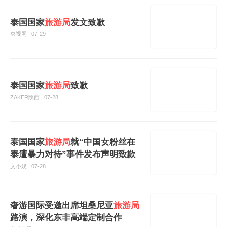
泰国国家
旅游局
发文致歉
央视网
07-29
泰国国家
旅游局
致歉
ZAKER陕西
07-28
泰国国家
旅游局
就“中国女粉丝在
泰遭暴力对待”事件发布声明致歉
文小娱
07-28
奢游国际受邀出席坦桑尼亚
旅游局
路演，深化东非高端定制合作