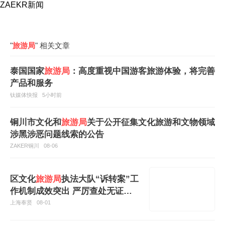
ZAEKR新闻
"
旅游局
" 相关文章
泰国国家
旅游局
：高度重视中国游客旅游体验，将完善
产品和服务
钛媒体快报
5小时前
铜川市文化和
旅游局
关于公开征集文化旅游和文物领域
涉黑涉恶问题线索的公告
ZAKER铜川
08-06
区文化
旅游局
执法大队“诉转案”工
作机制成效突出 严厉查处无证经
营旅游业务行为
上海奉贤
08-01