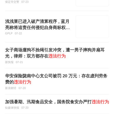
保定市交警
07-23
浅浅莱已进入破产清算程序 , 蓝月
亮称将追责任何侵犯自身商标权的
违法行为
GPLP
07-22
女子商场遛狗不拴绳引发冲突，遭一男子摔狗并扇耳
光，律师：双方都存在
违法行为
新快报
07-21
华安保险陇南中心支公司被罚 20 万元：存在虚列劳务
费的
违法行为
新浪财经
07-20
加强暑期、汛期食品安全，国务院食安办严打
违法行为
钛媒体快报
07-20