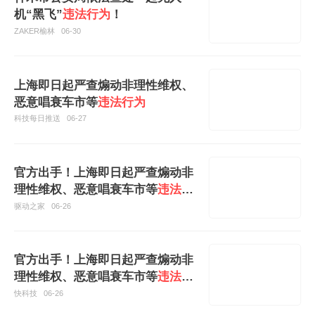
机“黑飞”
违法行为
！
ZAKER榆林
06-30
上海即日起严查煽动非理性维权、
恶意唱衰车市等
违法行为
科技每日推送
06-27
官方出手！上海即日起严查煽动非
理性维权、恶意唱衰车市等
违法行
为
驱动之家
06-26
官方出手！上海即日起严查煽动非
理性维权、恶意唱衰车市等
违法行
为
快科技
06-26