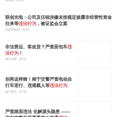
快科技
08-05
联创光电：公司及伍锐涉嫌未按规定披露非经营性资金
往来等
违法行为
，被证监会立案
钛媒体快报
08-04
非法营运、客改货？严查面包车
违
法行为
！
南宁交警
08-03
别再这样骑！南宁交警严查电动自
行车逆行、违规载人等
违法行为
南宁警方
07-30
严查路面违法 化解源头隐患 ——