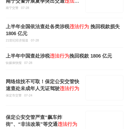
南宁交警开展夏季突出交通
违法行
为
专项整治
南宁交警
07-28
上半年全国依法查处各类涉税
违法行为
挽回税款损失
1806 亿元
21世纪经济报道
07-28
上半年中国查处涉税
违法行为
挽回税款 1806 亿元
钛媒体快报
07-28
网络炫技不可取！保定公安交管快
速查处未成年人无证驾驶
违法行为
保定市交警
07-24
保定公安交管严查“飙车炸
街”、“非法改装”等交通
违法行为