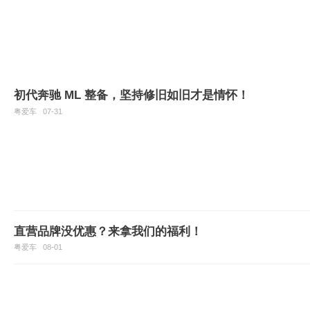
初代奔驰 ML 整备，坚持修旧如旧才是情怀！
粤爱车
07-31
直营品牌没优惠？来拿我们的福利！
粤爱车
08-01