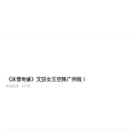
《冰雪奇缘》艾莎女王空降广州啦！
粤城旧事
07-30