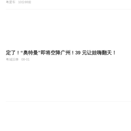
粤爱车
10分钟前
定了 ! “奥特曼”即将空降广州 ! 39 元让娃嗨翻天！
粤城旧事
08-01