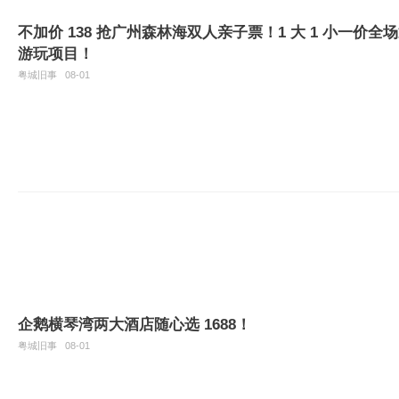
不加价 138 抢广州森林海双人亲子票！1 大 1 小一
游玩项目！
粤城旧事
08-01
企鹅横琴湾两大酒店随心选 1688！
粤城旧事
08-01