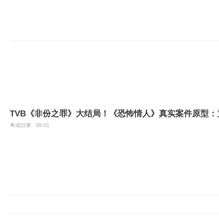
TVB《非份之罪》大结局！《恐怖情人》真实案件原型
粤城旧事
08-01