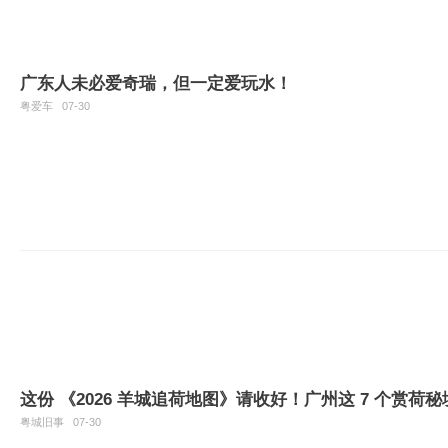
广东人未必爱奇瑞，但一定爱玩水！
粤爱车
07-30
这份 《2026 羊城追荷地图》请收好！广州这 7 个赏荷
粤城旧事
07-30