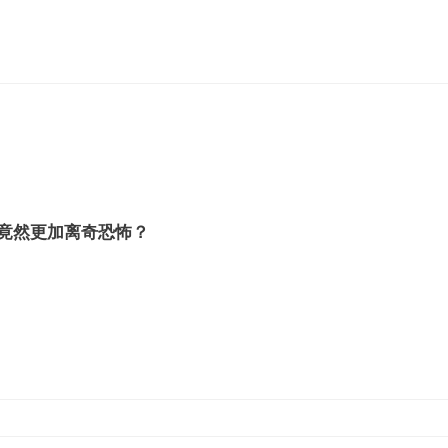
：竟然更加离奇恐怖？