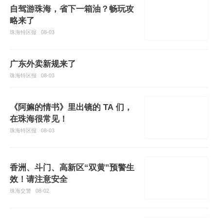
自驾游珠海，省下一箱油？畅玩攻
略来了
珠海特区报
08-03
广东外卖新规来了
珠海特区报
08-03
《阿嫲的情书》里出镜的 TA 们，
在珠海很常见！
珠海特区报
08-03
香洲、斗门、高新区“双黄”预警生
效！请注意安全
珠海交警
08-02