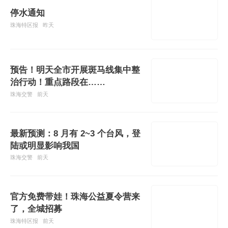
停水通知
珠海特区报
昨天
预告！明天全市开展斑马线集中整
治行动！重点路段在……
珠海交警
前天
最新预测：8 月有 2~3 个台风，登
陆或明显影响我国
珠海交警
前天
官方免费带娃！珠海公益夏令营来
了，全城招募
珠海特区报
前天