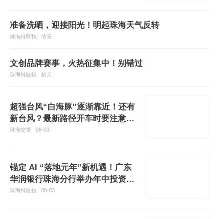
准备洗晒，迎接阳光！明起珠海天气反转
珠海特区报
前天
文创品牌赛事，火热征集中！别错过
珠海特区报
前天
超强台风“白海豚”逐渐靠近！还有
新台风？最新路径开车时要注意这
件事
珠海交警
08-03
锚定 AI “落地元年”新机遇！广东
华润银行珠海分行举办年中投资策
略会
珠海特区报
08-03