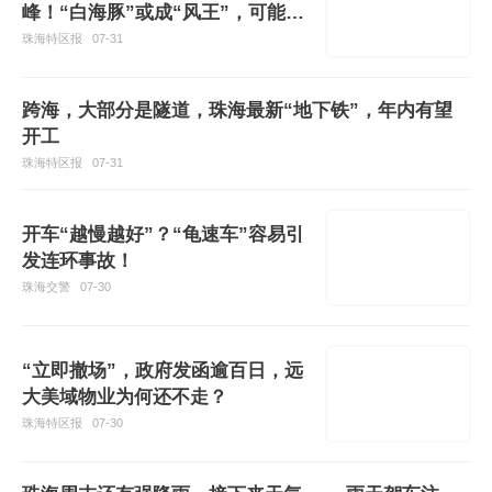
峰！“白海豚”或成“风王”，可能直
奔我国！
珠海特区报
07-31
跨海，大部分是隧道，珠海最新“地下铁”，年内有望
开工
珠海特区报
07-31
开车“越慢越好”？“龟速车”容易引
发连环事故！
珠海交警
07-30
“立即撤场”，政府发函逾百日，远
大美域物业为何还不走？
珠海特区报
07-30