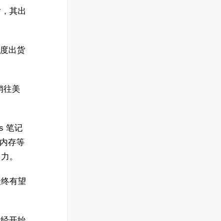
后，其出
首季度出货
 销往美
s 笔记
为内存等
引力。
最终有望
已经开始