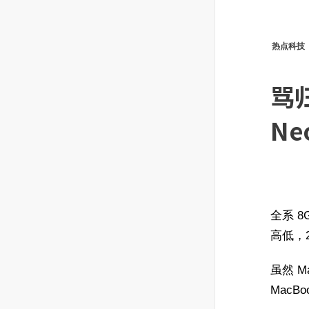
热点科技
骂
N
全系 8
高低，2
虽然 
MacB