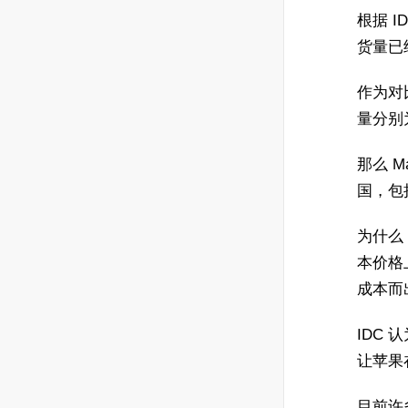
根据 I
货量已经
作为对比
量分别为
那么 Ma
国，包
为什么 
本价格
成本而
IDC 
让苹果在
目前许多