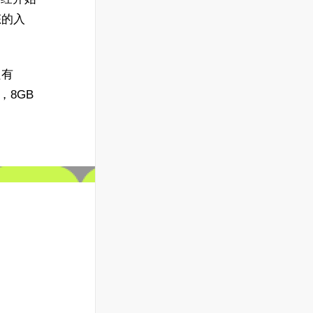
态的入
只有
及，8GB