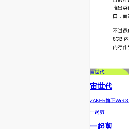
推出类
口，而这
不过虽
8GB 内
内存作
宙世代
宙世代
ZAKER旗下Web
一起剪
一起剪