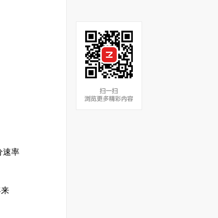
分速率
年来