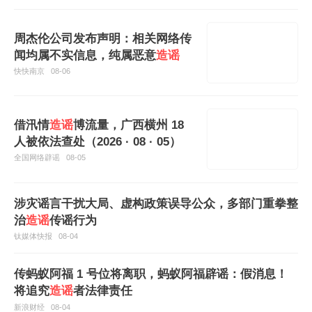
促日方停止
造谣
抹黑，切实反躬自
省
周杰伦公司发布声明：相关网络传
闻均属不实信息，纯属恶意
造谣
快快南京
08-06
借汛情
造谣
博流量，广西横州 18
人被依法查处（2026 · 08 · 05）
全国网络辟谣
08-05
涉灾谣言干扰大局、虚构政策误导公众，多部门重拳整
治
造谣
传谣行为
钛媒体快报
08-04
传蚂蚁阿福 1 号位将离职，蚂蚁阿福辟谣：假消息！
将追究
造谣
者法律责任
新浪财经
08-04