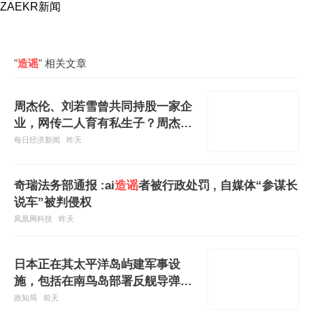
ZAEKR新闻
"
造谣
" 相关文章
周杰伦、刘若雪曾共同持股一家企
业，网传二人育有私生子？周杰伦
公司严正声明：相关网络传闻纯属
每日经济新闻
昨天
恶意
造谣
奇瑞法务部通报 :ai
造谣
者被行政处罚 , 自媒体“参谋长
说车”被判侵权
凤凰网科技
昨天
日本正在其太平洋岛屿建军事设
施，包括在南鸟岛部署反舰导弹，
并称这是为了应对中俄，中方：敦
政知局
前天