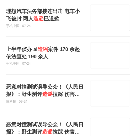
理想汽车法务部接连出击 电车小
飞被封 两人
造谣
已道歉
手机中国
07-24
上半年侦办 ai
造谣
案件 170 余起
依法查处 190 余人
手机中国
07-24
恶意对撞测试误导公众！《人民日
报》：野生测评
造谣
拉踩 伤害的
不只是车企
快科技
07-24
恶意对撞测试误导公众！《人民日
报》：野生测评
造谣
拉踩 伤害的