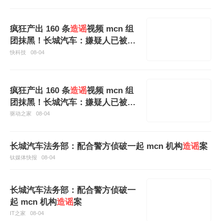
疯狂产出 160 条
造谣
视频 mcn 组
团抹黑！长城汽车：嫌疑人已被依
法处罚
快科技
08-04
疯狂产出 160 条
造谣
视频 mcn 组
团抹黑！长城汽车：嫌疑人已被依
法处罚
驱动之家
08-04
长城汽车法务部：配合警方侦破一起 mcn 机构
造谣
案
钛媒体快报
08-04
长城汽车法务部：配合警方侦破一
起 mcn 机构
造谣
案
IT之家
08-04