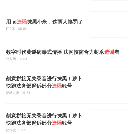
用 ai
造谣
抹黑小米，这两人挨罚了
IT之家
08-03
数字时代黄谣病毒式传播 法网技防合力封杀
造谣
者
北方网
08-03
刻意拼接无关录音进行抹黑！萝卜
快跑法务部起诉部分
造谣
账号
驱动之家
07-31
刻意拼接无关录音进行抹黑！萝卜
快跑法务部起诉部分
造谣
账号
快科技
07-31