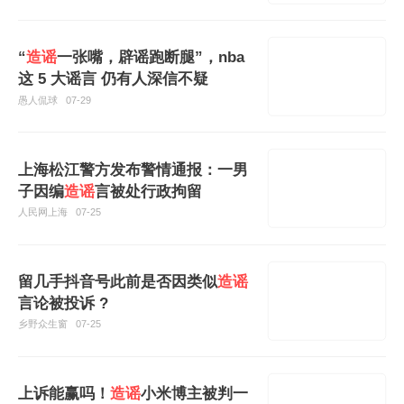
“
造谣
一张嘴，辟谣跑断腿”，nba
这 5 大谣言 仍有人深信不疑
愚人侃球
07-29
上海松江警方发布警情通报：一男
子因编
造谣
言被处行政拘留
人民网上海
07-25
留几手抖音号此前是否因类似
造谣
言论被投诉 ?
乡野众生窗
07-25
上诉能赢吗！
造谣
小米博主被判一