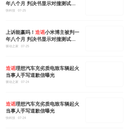
年八个月 判决书显示对撞测试结
果人为动手脚
快科技
07-25
上诉能赢吗！
造谣
小米博主被判一
年八个月 判决书显示对撞测试结
果人为动手脚
驱动之家
07-25
造谣
理想汽车充劣质电致车辆起火
当事人手写道歉信曝光
驱动之家
07-24
造谣
理想汽车充劣质电致车辆起火
当事人手写道歉信曝光
快科技
07-24