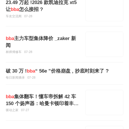
23.49 万起 !2026 款凯迪拉克 xt5
让
bba
怎么接招 ?
车友交流阁
07-28
bba
主力车型集体降价 _zaker 新
闻
林师傅修车
07-28
破 30 万 !
bba
“ 56e ”价格崩盘 , 抄底时刻来了 ?
每日新闻摘录
07-28
bba
集体翻车！懂车帝拆解 42 车
150 个扬声器：哈曼卡顿印着丰达
的标
驱动之家
07-27