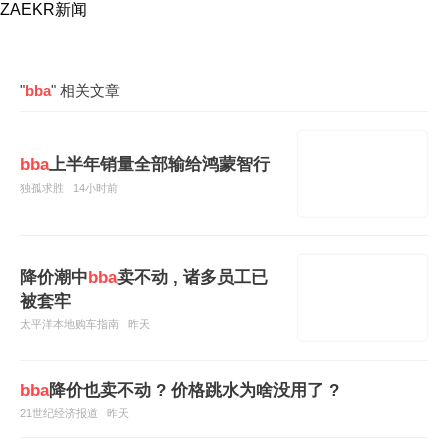
ZAEKR新闻
"
bba
" 相关文章
bba
上半年销量全部输给鸿蒙智行
独孤求胜
14小时前
降价潮中
bba
卖不动 , 诸多员工已
被套牢
太平洋本地购车指南
昨天
bba
降价也卖不动 ? 价格跳水为啥没用了 ?
21世纪经济报道
昨天