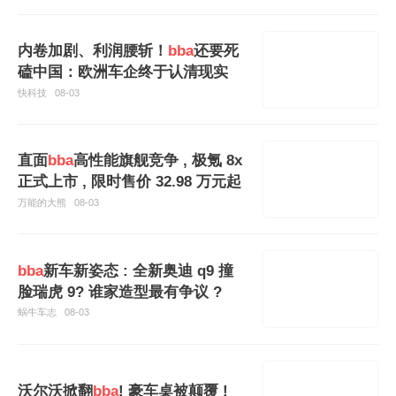
内卷加剧、利润腰斩！
bba
还要死
磕中国：欧洲车企终于认清现实
快科技
08-03
直面
bba
高性能旗舰竞争 , 极氪 8x
正式上市 , 限时售价 32.98 万元起
万能的大熊
08-03
bba
新车新姿态 : 全新奥迪 q9 撞
脸瑞虎 9? 谁家造型最有争议 ?
蜗牛车志
08-03
沃尔沃掀翻
bba
! 豪车桌被颠覆 !