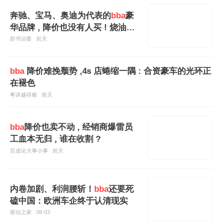
奔驰、宝马、奥迪为代表的
bba
豪
华品牌 , 降价也没有人买 ! 烧油车
彻底凉了吗 ?
群书治要
前天
bba
降价难挽颓势 ,4s 店蜷缩一隅 : 合资豪车的光环正
在褪色
粤讲越得敕
前天
bba
降价也卖不动 , 经销商爆雷员
工血本无归 , 谁在收割 ?
百成论大事小事
前天
内卷加剧、利润腰斩！
bba
还要死
磕中国：欧洲车企终于认清现实
驱动之家
08-03