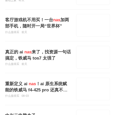
828%
驱动之家
昨天
客厅游戏机不用买！一台
nas
加两
部手机，随时开一局“世界杯”
什么值得买
前天
真正的 ai
nas
来了，找资源一句话
搞定，铁威马 tos7 太强了
什么值得买
前天
重新定义 ai
nas
！ai 原生系统赋
能的铁威马 f4-425 pro 还真不一
样
什么值得买
08-03