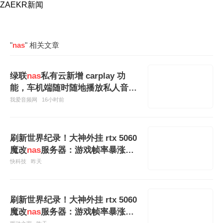
ZAEKR新闻
"
nas
" 相关文章
绿联
nas
私有云新增 carplay 功
能，车机端随时随地播放私人音乐
库
我爱音频网
16小时前
刷新世界纪录！大神外挂 rtx 5060
魔改
nas
服务器：游戏帧率暴涨
828%
快科技
昨天
刷新世界纪录！大神外挂 rtx 5060
魔改
nas
服务器：游戏帧率暴涨