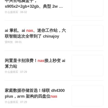
中兴云电脑盒子，
s905x2+2gb+32gb、典型 2w 功
耗，刷成轻
nas
真香
什么值得买
08-02
ai 掌机、ai
nas
、迷你工作站，六
联智能这次全带到了 chinajoy
雷科技
08-01
闲置显卡别浪费！
nas
接上秒变 ai
算力站
什么值得买
07-29
家庭数据存储首选！绿联 dh4300
plus，arm 架构的四盘位
nas
什么值得买
07-29