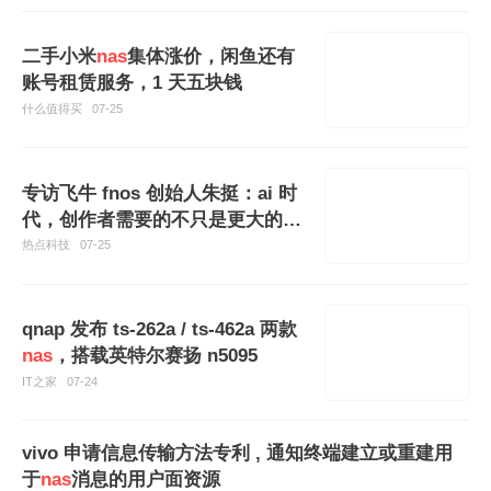
二手小米
nas
集体涨价，闲鱼还有
账号租赁服务，1 天五块钱
什么值得买
07-25
专访飞牛 fnos 创始人朱挺：ai 时
代，创作者需要的不只是更大的
nas
热点科技
07-25
qnap 发布 ts-262a / ts-462a 两款
nas
，搭载英特尔赛扬 n5095
IT之家
07-24
vivo 申请信息传输方法专利 , 通知终端建立或重建用
于
nas
消息的用户面资源