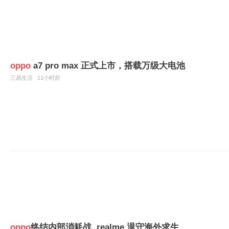
oppo
a7 pro max 正式上市，搭载万级大电池
三易生活
11小时前
oppo
终结内部消耗战 ,realme 退守海外求生