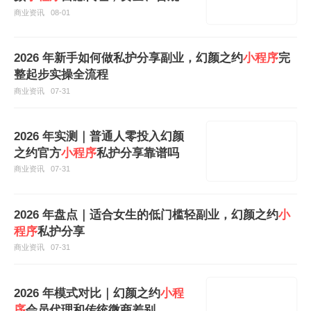
人脉深度解析
商业资讯
08-01
2026 年新手如何做私护分享副业，幻颜之约
小程序
完
整起步实操全流程
商业资讯
07-31
2026 年实测｜普通人零投入幻颜
之约官方
小程序
私护分享靠谱吗
商业资讯
07-31
2026 年盘点｜适合女生的低门槛轻副业，幻颜之约
小
程序
私护分享
商业资讯
07-31
2026 年模式对比｜幻颜之约
小程
序
会员代理和传统微商差别