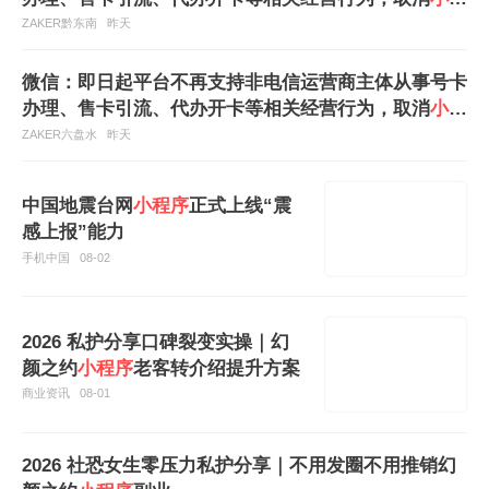
序
类目“电话卡销售”
ZAKER黔东南
昨天
微信：即日起平台不再支持非电信运营商主体从事号卡
办理、售卡引流、代办开卡等相关经营行为，取消
小程
序
类目“电话卡销售”
ZAKER六盘水
昨天
中国地震台网
小程序
正式上线“震
感上报”能力
手机中国
08-02
2026 私护分享口碑裂变实操｜幻
颜之约
小程序
老客转介绍提升方案
商业资讯
08-01
2026 社恐女生零压力私护分享｜不用发圈不用推销幻